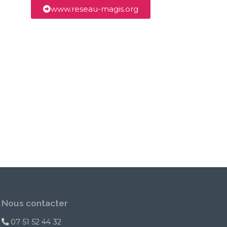
www.reseau-magis.org
Nous contacter
07 51 52 44 32