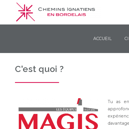
ACCUEIL
C
Chemins Ignatiens en Bordelais
C'est quoi ?
Tu as en
approfondi
expérience
davantage 