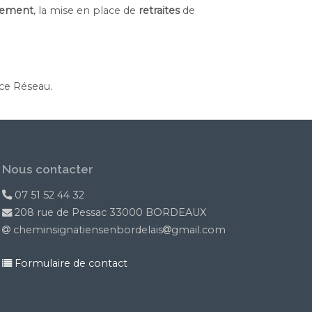
ement
, la mise en place de
retraites
de
 ce Réseau.
Nous contacter
07 51 52 44 32
208 rue de Pessac 33000 BORDEAUX
cheminsignatiensenbordelais
gmail.com
Formulaire de contact