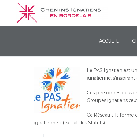
ACCUEIL
C
Chemins Ignatiens en Bordelais
Le PAS Ignatien est u
ignatienne
, s’inspiran
Ces personnes peuvent 
Groupes ignatiens œuv
Ce Réseau a la forme d’
ignatienne » (extrait des Statuts).