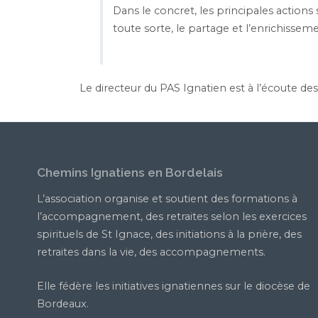
Dans le concret, les principales actions
toute sorte, le partage et l’enrichisse
Le directeur du PAS Ignatien est à l’écoute de
Chemins Ignatiens en Bordelais
L’association organise et soutient des formations à
l’accompagnement, des retraites selon les exercices
spirituels de St Ignace, des initiations à la prière, des
retraites dans la vie, des accompagnements.
Elle fédère les initiatives ignatiennes sur le diocèse de
Bordeaux.