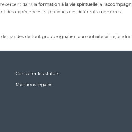
 s’exercent dans la
formation à la vie spirituelle
, à l’
accompagn
ment des expériences et pratiques des différents membres.
s demandes de tout groupe ignatien qui souhaiterait rejoindre
Consulter les statuts
Mentions légales