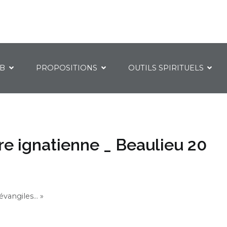
IB
PROPOSITIONS
OUTILS SPIRITUELS
ière ignatienne _ Beaulieu 20
 évangiles… »