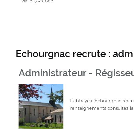
via le QR Code.
Echourgnac recrute : admi
Administrateur - Régisse
L’abbaye d’Echourgnac recrut
renseignements consultez la 