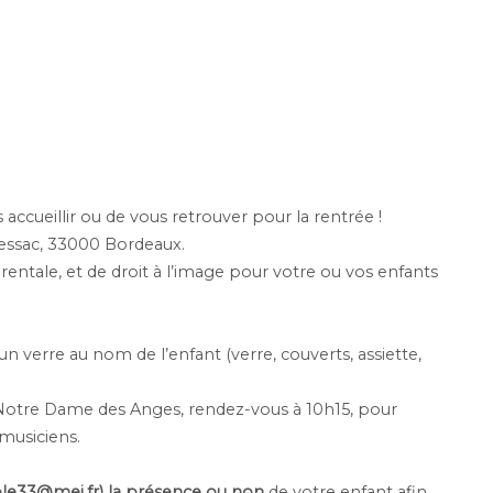
 accueillir ou de vous retrouver pour la rentrée !
essac, 33000 Bordeaux.
arentale, et de droit à l’image pour votre ou vos enfants
 un verre au nom de l’enfant (verre, couverts, assiette,
Notre Dame des Anges, rendez-vous à 10h15, pour
 musiciens.
ble33@mej.fr) la présence ou non
de votre enfant afin