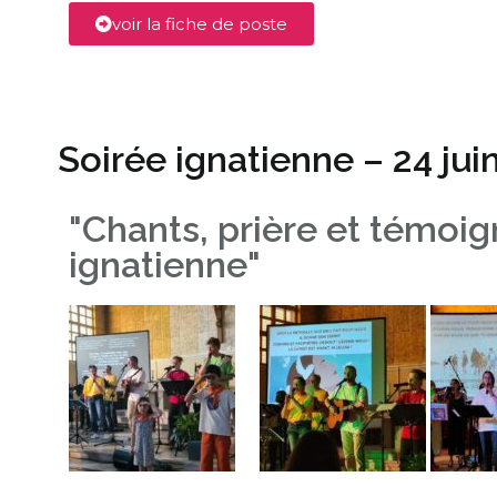
voir la fiche de poste
Soirée ignatienne – 24 jui
"Chants, prière et témoig
ignatienne"