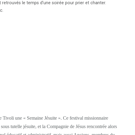
 retrouvés le temps d’une soirée pour prier et chanter.
c.
Tivoli une « Semaine Jésuite ». Ce festival missionnaire
nt sous tutelle jésuite, et la Compagnie de Jésus rencontrée alors
nnel éducatif et administratif, mais aussi Anciens, membres du