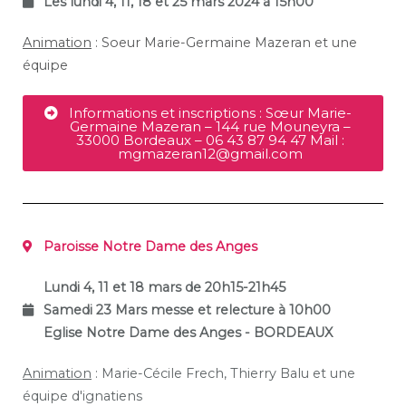
Les lundi 4, 11, 18 et 25 mars 2024 à 15h00
Animation
: Soeur Marie-Germaine Mazeran et une
équipe
Informations et inscriptions : Sœur Marie-
Germaine Mazeran – 144 rue Mouneyra –
33000 Bordeaux – 06 43 87 94 47 Mail :
mgmazeran12@gmail.com
Paroisse Notre Dame des Anges
Lundi 4, 11 et 18 mars de 20h15-21h45
Samedi 23 Mars messe et relecture à 10h00
Eglise Notre Dame des Anges - BORDEAUX
Animation
: Marie-Cécile Frech, Thierry Balu et une
équipe d'ignatiens