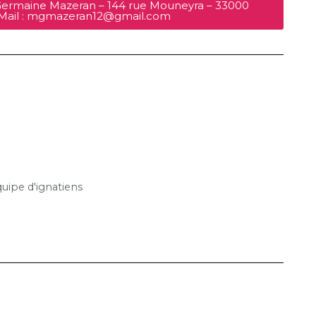
ermaine Mazeran – 144 rue Mouneyra – 33000
 Mail : mgmazeran12@gmail.com
quipe d'ignatiens