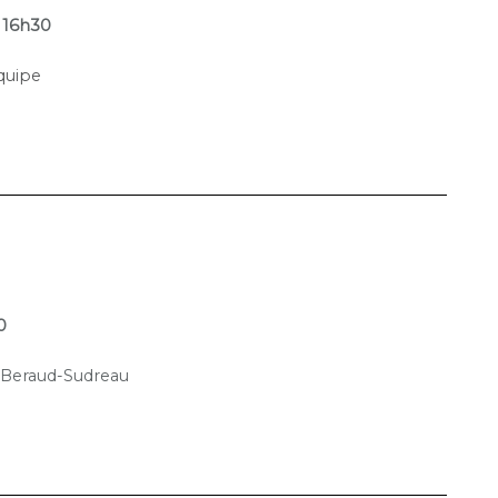
à 16h30
quipe
0
 Beraud-Sudreau