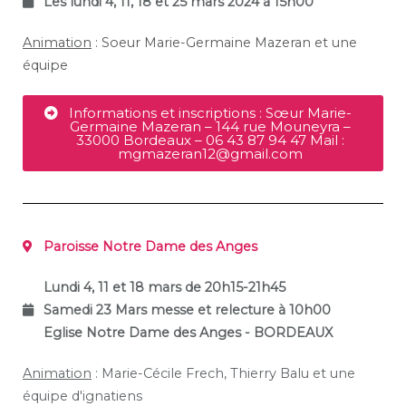
Les lundi 4, 11, 18 et 25 mars 2024 à 15h00
Animation
: Soeur Marie-Germaine Mazeran et une
équipe
Informations et inscriptions : Sœur Marie-
Germaine Mazeran – 144 rue Mouneyra –
33000 Bordeaux – 06 43 87 94 47 Mail :
mgmazeran12@gmail.com
Paroisse Notre Dame des Anges
Lundi 4, 11 et 18 mars de 20h15-21h45
Samedi 23 Mars messe et relecture à 10h00
Eglise Notre Dame des Anges - BORDEAUX
Animation
: Marie-Cécile Frech, Thierry Balu et une
équipe d'ignatiens