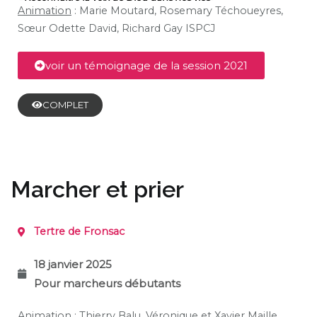
Animation
:
Marie Moutard,
Rosemary Téchoueyres,
Sœur Odette David, Richard Gay ISPCJ
voir un témoignage de la session 2021
COMPLET
Marcher et prier
Tertre de Fronsac
18 janvier 2025
Pour marcheurs débutants
Animation
: Thierry Balu, Véronique et Xavier Maille